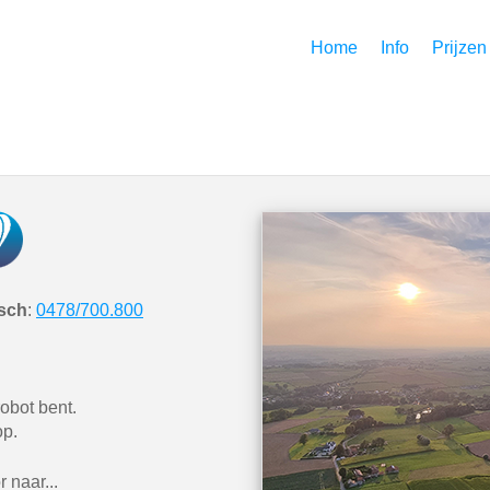
Home
Info
Prijzen
isch
:
0478/700.800
robot bent.
op.
 naar...