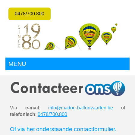
0478/700.800
MENU
Via
e-mail
:
info@madou-ballonvaarten.be
of
telefonisch
:
0478/700.800
Of via het onderstaande contactformulier.