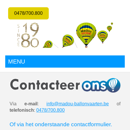
0478/700.800
MENU
Via
e-mail
:
info@madou-ballonvaarten.be
of
telefonisch
:
0478/700.800
Of via het onderstaande contactformulier.